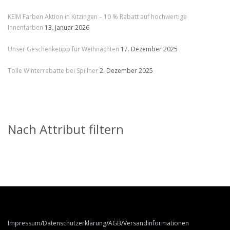
KEIM Farben Aktion in Kitzingen – 10 % Rabatt auf hochwertige
Innenfarben
13. Januar 2026
Unser Geschenketipp für Weihnachten
17. Dezember 2025
Tolle Winterrabatte bei Spillner
2. Dezember 2025
Nach Attribut filtern
Impressum
Datenschutzerklärung
AGB
Versandinformationen