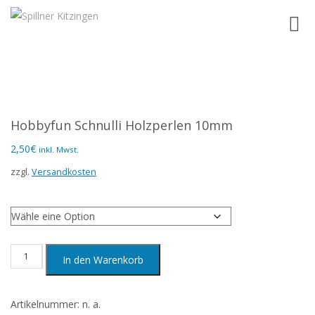
Toggl
navig
Hobbyfun Schnulli Holzperlen 10mm
2,50
€
inkl. Mwst.
zzgl.
Versandkosten
Farbe
Hobbyfun
In den Warenkorb
Schnulli
Holzperlen
Artikelnummer:
n. a.
10mm