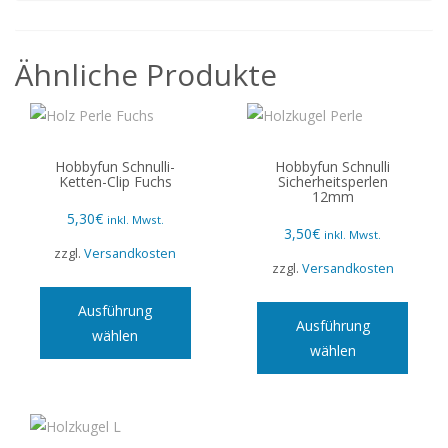
Ähnliche Produkte
Hobbyfun Schnulli-
Hobbyfun Schnulli
Ketten-Clip Fuchs
Sicherheitsperlen
12mm
5,30
€
inkl. Mwst.
3,50
€
inkl. Mwst.
zzgl.
Versandkosten
zzgl.
Versandkosten
Dieses
Diese
Produkt
Ausführung
Produ
Ausführung
weist
wählen
weist
wählen
mehrere
mehre
Varianten
Varian
auf.
auf.
Die