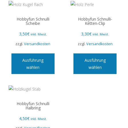
Hobbyfun Schnulli
Hobbyfun Schnulli-
Scheibe
Ketten-Clip
3,50
€
3,30
€
inkl. Mwst.
inkl. Mwst.
zzgl.
Versandkosten
zzgl.
Versandkosten
Dieses
Diese
Produkt
Produ
Ausführung
Ausführung
weist
weist
wählen
wählen
mehrere
mehre
Varianten
Varian
auf.
auf.
Die
Die
Optionen
Optio
Hobbyfun Schnulli
Halbring
können
könne
auf
auf
4,50
€
inkl. Mwst.
der
der