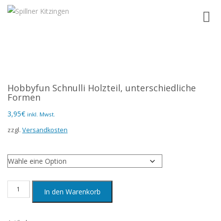
Toggl
navig
Hobbyfun Schnulli Holzteil, unterschiedliche
Formen
3,95
€
inkl. Mwst.
zzgl.
Versandkosten
Holzteil
Hobbyfun
In den Warenkorb
Schnulli
Holzteil,