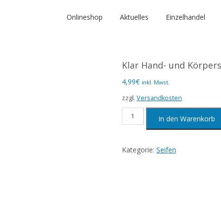
Onlineshop
Aktuelles
Einzelhandel
Klar Hand- und Körpers
4,99
€
inkl. Mwst.
zzgl.
Versandkosten
Klar
In den Warenkorb
Hand-
und
Kategorie:
Seifen
Körperseife,
100g,
Kirschblüte
und
Reismilch
Menge