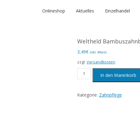
Onlineshop
Aktuelles
Einzelhandel
Weltheld Bambuszahnb
3,49
€
inkl. Mwst.
zzgl.
Versandkosten
Weltheld
In den Warenkorb
Bambuszahnbürste
Erwachsene,
Kategorie:
Zahnpflege
1
Stück
Menge