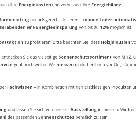
 auch Ihre
Energiekosten
und verbessert Ihre
Energiebilanz
.
ärmeeintrag
bedarfsgerecht dosieren –
manuell oder automatis
terabenden
eine
Energieeinsparung
von bis zu
12%
möglich ist.
battaktion
zu profitieren! Bitte beachten Sie, dass
Holzjalousien
vo
entdecken Sie das vielseitige
Sonnenschutzsortiment
von
MHZ
. 
ervice
geht noch weiter: Wir
messen
direkt bei Ihnen vor Ort, küm
ser
Fachwissen
– in Kombination mit den erstklassigen Produkten 
ung
und lassen Sie sich von unserer
Ausstellung
inspirieren. Wir fr
ahl
des passenden
Sonnenschutzes
behilflich zu sein!