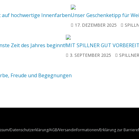
t auf hochwertige Innenfarben
Unser Geschenketipp für We
17. DEZEMBER 2025
SPILL
nste Zeit des Jahres beginnt!
MIT SPILLNER GUT VORBEREI
3. SEPTEMBER 2025
SPILLNE
r Farbe, Freude und Begegnungen
ssum
Datenschutzerklärung
AGB
Versandinformationen
Erklärung zur Barrieref