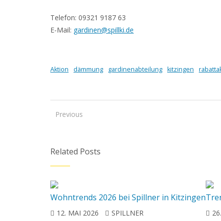
Telefon: 09321 9187 63
E-Mail:
gardinen@spillki.de
Aktion
dämmung
gardinenabteilung
kitzingen
rabatta
Previous
Related Posts
Wohntrends 2026 bei Spillner in Kitzingen
Tren
12. MAI 2026
SPILLNER
26