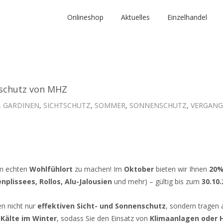
Onlineshop
Aktuelles
Einzelhandel
nschutz von MHZ
,
GARDINEN
,
SICHTSCHUTZ
,
SOMMER
,
SONNENSCHUTZ
,
VERGANG
m echten
Wohlfühlort
zu machen! Im
Oktober
bieten wir Ihnen
20%
nplissees, Rollos, Alu-Jalousien
und mehr) – gültig bis zum
30.10
en nicht nur
effektiven Sicht- und Sonnenschutz
, sondern tragen 
d
Kälte im Winter
, sodass Sie den Einsatz von
Klimaanlagen oder 