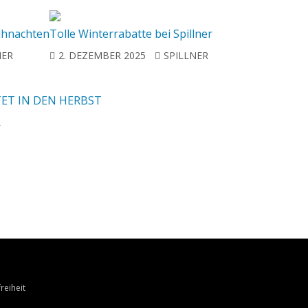
ihnachten
Tolle Winterrabatte bei Spillner
NER
2. DEZEMBER 2025
SPILLNER
TET IN DEN HERBST
R
reiheit