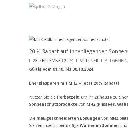
20 % Rabatt auf innenliegenden Sonne
23. SEPTEMBER 2024
SPILLNER
ALLGEMEIN
Gültig vom 01.10. bis 30.10.2024
Energiesparen mit MHZ – Jetzt 20% Rabatt!
Nutzen Sie die
Herbstzeit
, um Ihr
Zuhause
zu eine
Sonnenschutzprodukte
von
MHZ
(
Plissees, Wabe
Die
maßgeschneiderten Lösungen
von
MHZ
biet
Sie verhindern übermäßige
Wärme im Sommer
un