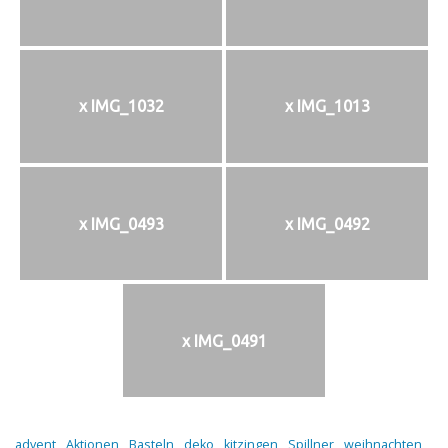
x IMG_1032
x IMG_1013
x IMG_0493
x IMG_0492
x IMG_0491
advent
Aktionen
Basteln
deko
kitzingen
Spillner
weihnachten