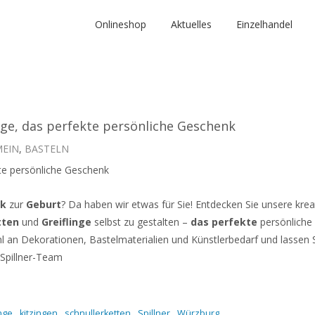
Onlineshop
Aktuelles
Einzelhandel
inge, das perfekte persönliche Geschenk
MEIN
,
BASTELN
ekte persönliche Geschenk
nk
zur
Geburt
? Da haben wir etwas für Sie! Entdecken Sie unsere kre
tten
und
Greiflinge
selbst zu gestalten –
das perfekte
persönliche
 an Dekorationen, Bastelmaterialien und Künstlerbedarf und lassen Si
r Spillner-Team
inge
kitzingen
schnullerketten
Spillner
Würzburg