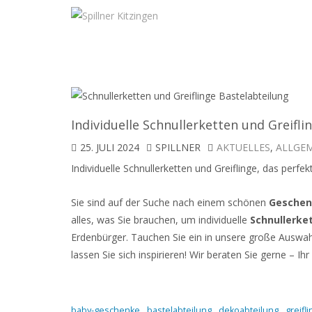
Individuelle Schnullerketten und Greifl
25. JULI 2024
SPILLNER
AKTUELLES
,
ALLGE
Individuelle Schnullerketten und Greiflinge, das perf
Sie sind auf der Suche nach einem schönen
Gesche
alles, was Sie brauchen, um individuelle
Schnullerke
Erdenbürger. Tauchen Sie ein in unsere große Auswahl
lassen Sie sich inspirieren! Wir beraten Sie gerne – Ih
baby-geschenke
bastelabteilung
dekoabteilung
greifl